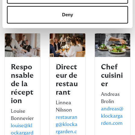
Deny
Respo
Direct
Chef
nsable
eur de
cuisini
de la
restau
er
récept
rant
Andreas
ion
Brolin
Linnea
andreas@
Nilsson
Louise
klockarga
restauran
Bonnevier
rden.com
g@klocka
louise@kl
rgarden.c
ockargard