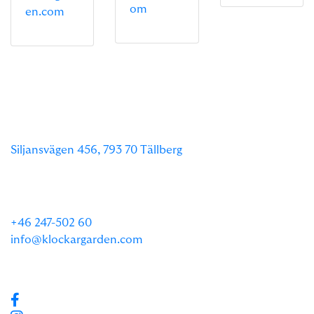
om
en.com
HÔTEL KLOCKARGÅRDEN
Siljansvägen 456, 793 70 Tällberg
Cet hôtel unique est situé dans la magnifique ville de
Tällberg, riche en histoire culturelle.
+46 247-502 60
info@klockargarden.com
Bankgiro: 274-4142
Org. nr: 556278-1608