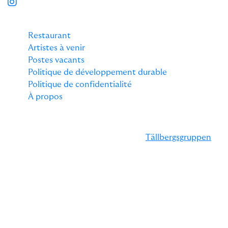
PLUS D'INFORMATIONS
Restaurant
Artistes à venir
Postes vacants
Politique de développement durable
Politique de confidentialité
À propos
MEMBRE DU GROUPE TÄLLBERGSGRUPPEN
Klockargården fait partie du groupe
Tällbergsgruppen
qui comprend plusieurs hôtels et cafés.