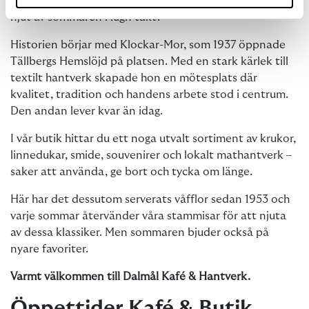
frasig våffla, en sallad eller något kallt att dricka och
njut av sommaren i lugn takt.
Historien börjar med Klockar-Mor, som 1937 öppnade
Tällbergs Hemslöjd på platsen. Med en stark kärlek till
textilt hantverk skapade hon en mötesplats där
kvalitet, tradition och handens arbete stod i centrum.
Den andan lever kvar än idag.
I vår butik hittar du ett noga utvalt sortiment av krukor,
linnedukar, smide, souvenirer och lokalt mathantverk –
saker att använda, ge bort och tycka om länge.
Här har det dessutom serverats våfflor sedan 1953 och
varje sommar återvänder våra stammisar för att njuta
av dessa klassiker. Men sommaren bjuder också på
nyare favoriter.
Varmt välkommen till Dalmål Kafé & Hantverk.
Öppettider Kafé & Butik