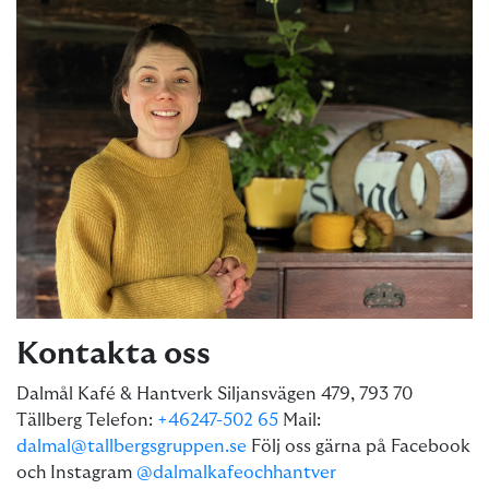
Kontakta oss
Dalmål Kafé & Hantverk Siljansvägen 479, 793 70
Tällberg Telefon:
+46247-502 65
Mail:
dalmal@tallbergsgruppen.se
Följ oss gärna på Facebook
och Instagram
@dalmalkafeochhantver